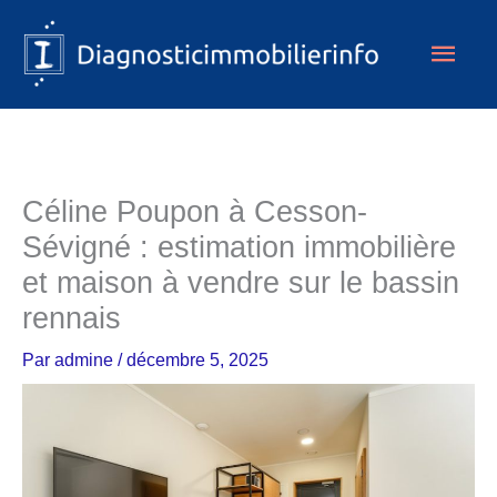
Aller
Men
au
contenu
princ
Céline Poupon à Cesson-
Sévigné : estimation immobilière
et maison à vendre sur le bassin
rennais
Par
admine
/
décembre 5, 2025