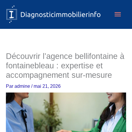
Aller
Men
au
contenu
princ
Découvrir l’agence bellifontaine à
fontainebleau : expertise et
accompagnement sur-mesure
Par
admine
/
mai 21, 2026