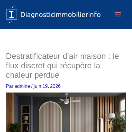
Aller
Men
au
contenu
princ
Destratificateur d’air maison : le
flux discret qui récupère la
chaleur perdue
Par
admine
/
juin 19, 2026