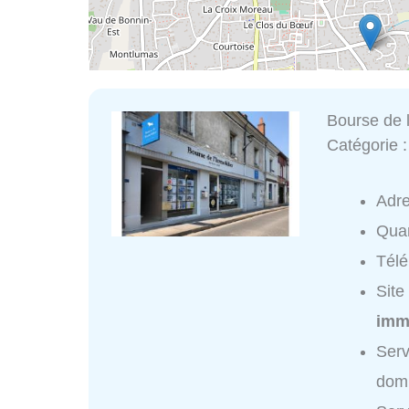
Bourse de 
Catégorie 
Adr
Quar
Tél
Site
immo
Serv
domi