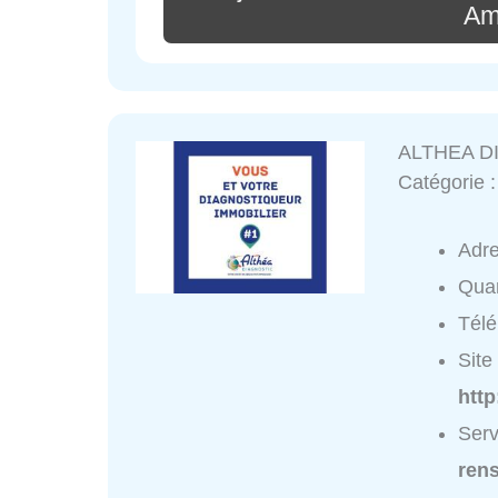
Am
ALTHEA D
Catégorie 
Adr
Quar
Tél
Site 
http
Ser
ren