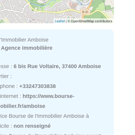
Leaflet
| © OpenStreetMap contributors
l'Immobilier Amboise
:
Agence immobilière
esse :
6 bis Rue Voltaire, 37400 Amboise
tier :
éphone :
+33247303838
 internet :
https://www.bourse-
bilier.fr/amboise
ice Bourse de l'Immobilier Amboise à
cile :
non renseigné