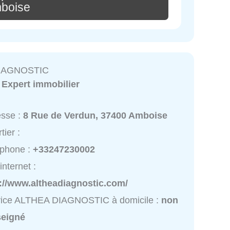
boise
IAGNOSTIC
:
Expert immobilier
esse :
8 Rue de Verdun, 37400 Amboise
tier :
éphone :
+33247230002
internet :
://www.altheadiagnostic.com/
vice ALTHEA DIAGNOSTIC à domicile :
non
seigné