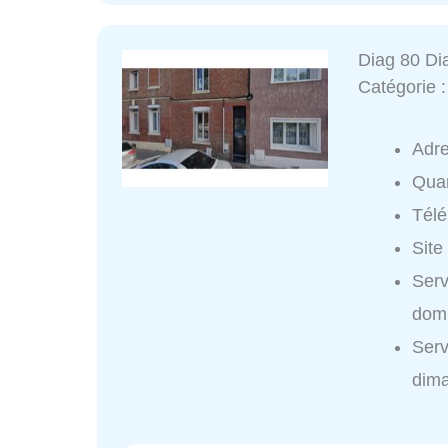
Diag 80 Di
Catégorie 
Adr
Quar
Tél
Site
Serv
domi
Serv
dim