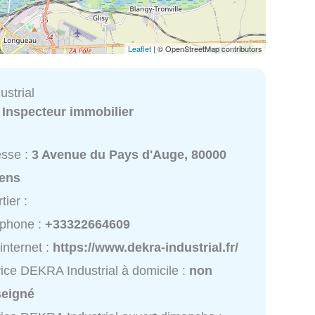
Leaflet
| © OpenStreetMap contributors
strial
:
Inspecteur immobilier
esse :
3 Avenue du Pays d'Auge, 80000
ens
tier :
éphone :
+33322664609
 internet :
https://www.dekra-industrial.fr/
ice DEKRA Industrial à domicile :
non
seigné