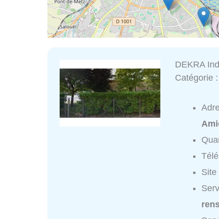
DEKRA Indu
Catégorie 
Adr
Ami
Quar
Tél
Site
Serv
ren