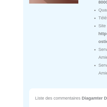
800
Quar
Tél
Site 
htt
ost
Serv
Amie
Serv
Amie
Liste des commentaires
Diagamter D