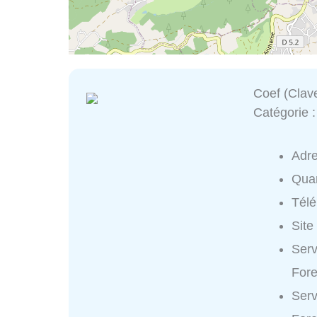
Coef (Clave
Catégorie 
Adr
Quar
Tél
Site
Serv
Fore
Serv