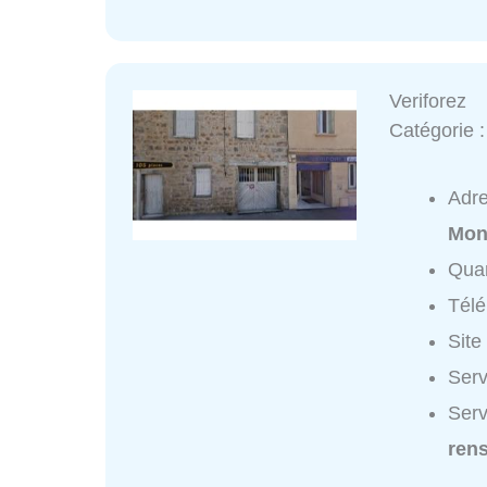
Veriforez
Catégorie 
Adr
Mon
Quar
Tél
Site
Serv
Serv
ren