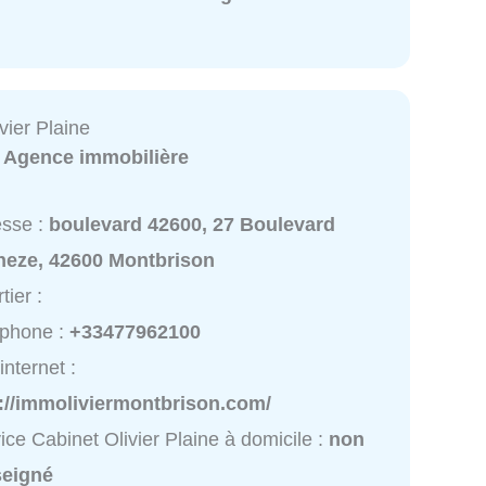
vier Plaine
:
Agence immobilière
esse :
boulevard 42600, 27 Boulevard
heze, 42600 Montbrison
tier :
éphone :
+33477962100
internet :
p://immoliviermontbrison.com/
ice Cabinet Olivier Plaine à domicile :
non
seigné