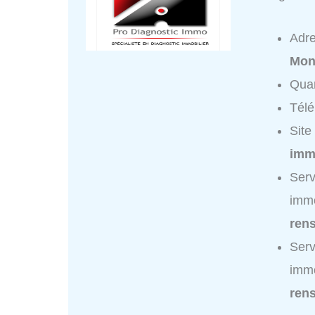
Adr
Mon
Quar
Tél
Site
immo
Ser
immo
ren
Ser
immo
ren