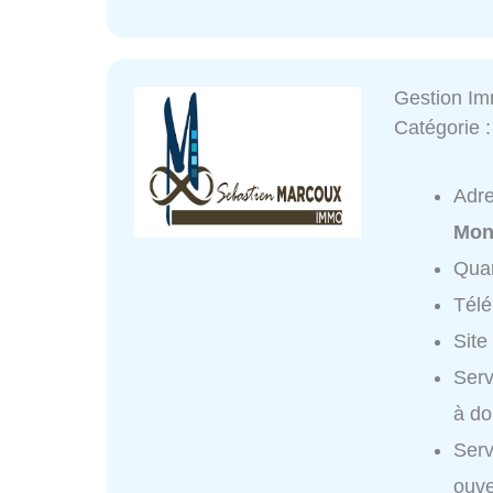
Gestion Im
Catégorie 
Adr
Mon
Quar
Tél
Site
Serv
à do
Serv
ouve