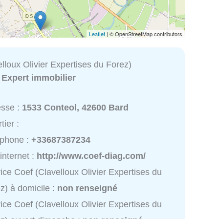
Leaflet
| © OpenStreetMap contributors
lloux Olivier Expertises du Forez)
:
Expert immobilier
esse :
1533 Conteol, 42600 Bard
tier :
éphone :
+33687387234
 internet :
http://www.coef-diag.com/
ice Coef (Clavelloux Olivier Expertises du
z) à domicile :
non renseigné
ice Coef (Clavelloux Olivier Expertises du