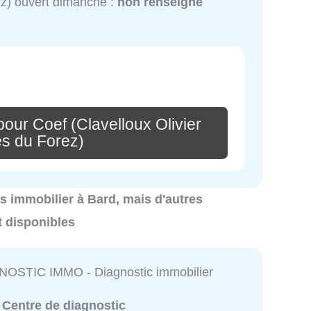
z) ouvert dimanche :
non renseigné
our Coef (Clavelloux Olivier
es du Forez)
cs immobilier à Bard, mais d'autres
t disponibles
OSTIC IMMO - Diagnostic immobilier
:
Centre de diagnostic