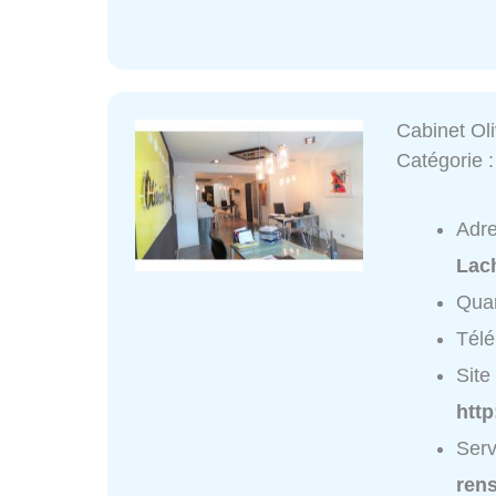
Cabinet Oli
Catégorie 
Adr
Lac
Quar
Tél
Site 
htt
Serv
ren