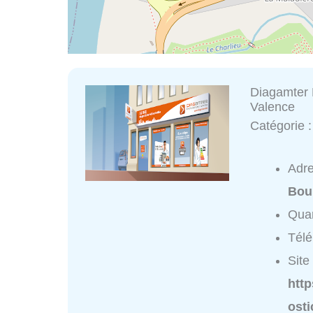
Diagamter 
Valence
Catégorie 
Adr
Bou
Quar
Tél
Site 
htt
ost