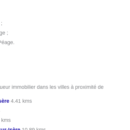
;
ge ;
-Péage.
ueur immobilier dans les villes à proximité de
sère
4.41 kms
s
 kms
ur-Isère
10.89 kms