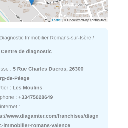
Leaflet
| © OpenStreetMap contributors
Diagnostic Immobilier Romans-sur-Isère /
:
Centre de diagnostic
esse :
5 Rue Charles Ducros, 26300
rg-de-Péage
tier :
Les Moulins
éphone :
+33475028649
internet :
ps://www.diagamter.com/franchises/diagn
ic-immobilier-romans-valence