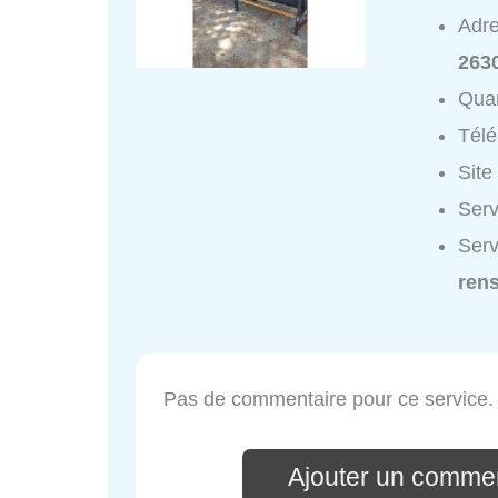
Adr
263
Quar
Tél
Site
Serv
Serv
ren
Pas de commentaire pour ce service.
Ajouter un commen