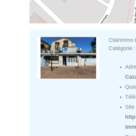
Clairimmo 
Catégorie 
Adr
Caz
Quar
Tél
Site 
http
imm