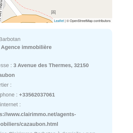
Leaflet
| © OpenStreetMap contributors
Barbotan
:
Agence immobilière
esse :
3 Avenue des Thermes, 32150
aubon
tier :
éphone :
+33562037061
internet :
s://www.clairimmo.net/agents-
obiliers/cazaubon.html