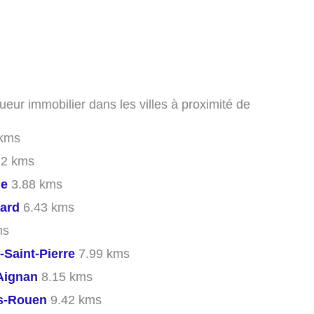
ueur immobilier dans les villes à proximité de
kms
72 kms
me
3.88 kms
nard
6.43 kms
ms
-Saint-Pierre
7.99 kms
Aignan
8.15 kms
ès-Rouen
9.42 kms