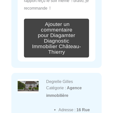
rapport reçu le soir même ! bravo, je
recommande !
Ajouter un
commentaire
pour Diagamter
Diagnostic
Immobilier Château-
Thierry
Degrelle Gilles
Catégorie :
Agence
immobilière
Adresse :
16 Rue