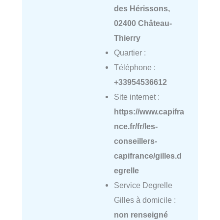
des Hérissons,
02400 Château-
Thierry
Quartier :
Téléphone :
+33954536612
Site internet :
https://www.capifra
nce.fr/fr/les-
conseillers-
capifrance/gilles.d
egrelle
Service Degrelle
Gilles à domicile :
non renseigné