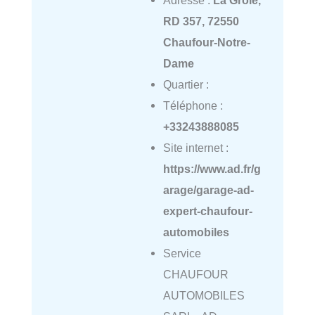
Adresse :
La Groie,
RD 357, 72550
Chaufour-Notre-
Dame
Quartier :
Téléphone :
+33243888085
Site internet :
https://www.ad.fr/g
arage/garage-ad-
expert-chaufour-
automobiles
Service
CHAUFOUR
AUTOMOBILES