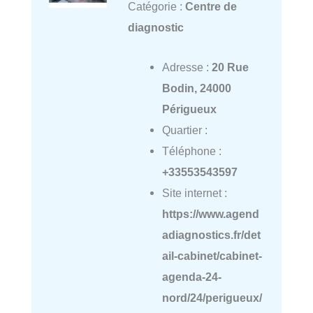
Catégorie :
Centre de
diagnostic
Adresse :
20 Rue
Bodin, 24000
Périgueux
Quartier :
Téléphone :
+33553543597
Site internet :
https://www.agend
adiagnostics.fr/det
ail-cabinet/cabinet-
agenda-24-
nord/24/perigueux/