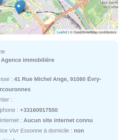
Leaflet
| © OpenStreetMap contributors
ne
:
Agence immobilière
esse :
41 Rue Michel Ange, 91080 Évry-
rcouronnes
tier :
éphone :
+33160917550
 internet :
Aucun site internet connu
ice Vivr Essonne à domicile :
non