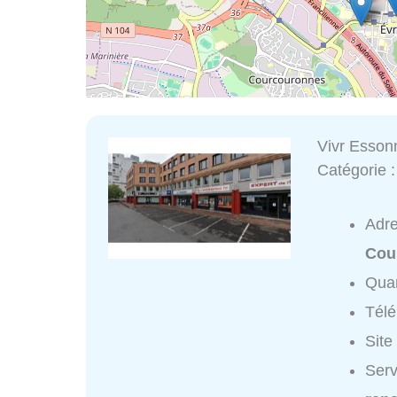
Vivr Esson
Catégorie 
Adr
Cou
Quar
Tél
Site
Serv