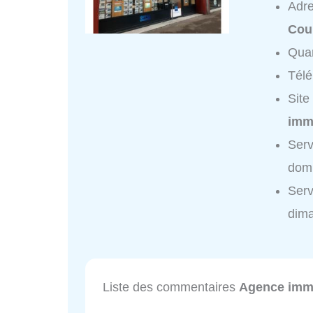
Adr
Cou
Quar
Tél
Site
imm
Serv
domi
Serv
dim
Liste des commentaires
Agence immo