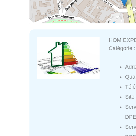
HOM EXPER
Catégorie 
Adr
Quar
Tél
Site
Serv
DPE 
Serv