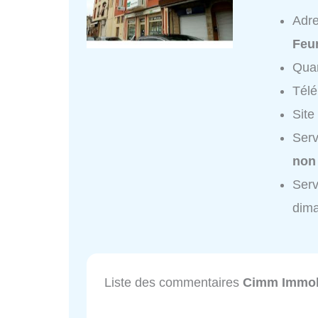
Adr
Feu
Quar
Tél
Site
Serv
non
Serv
dim
Liste des commentaires
Cimm Immob