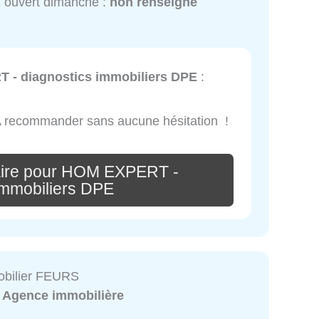
 ouvert dimanche :
non renseigné
- diagnostics immobiliers DPE
:
! A recommander sans aucune hésitation !
aire pour HOM EXPERT -
immobiliers DPE
bilier FEURS
:
Agence immobilière