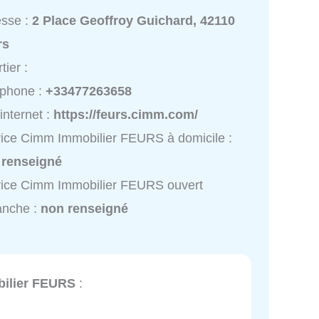
esse :
2 Place Geoffroy Guichard, 42110
rs
tier :
éphone :
+33477263658
 internet :
https://feurs.cimm.com/
ice Cimm Immobilier FEURS à domicile :
 renseigné
ice Cimm Immobilier FEURS ouvert
anche :
non renseigné
ilier FEURS
: