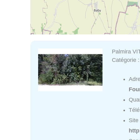
Palmira V
Catégorie 
Adr
Fou
Quar
Tél
Site 
htt