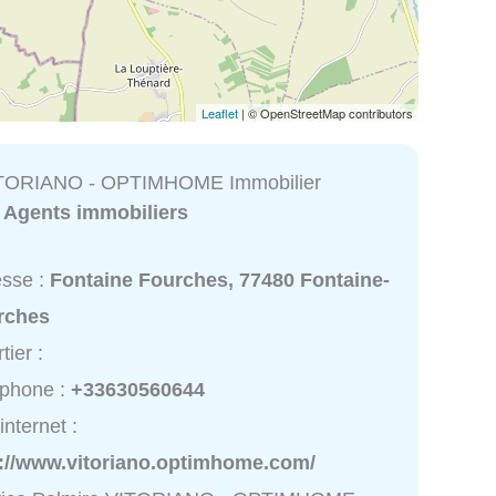
Leaflet
| © OpenStreetMap contributors
ITORIANO - OPTIMHOME Immobilier
:
Agents immobiliers
esse :
Fontaine Fourches, 77480 Fontaine-
rches
tier :
éphone :
+33630560644
internet :
p://www.vitoriano.optimhome.com/