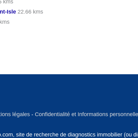
5 kms
nt-Isle
22.66 kms
 kms
ions légales
-
Confidentialité et Informations personnell
fo.com, site de recherche de diagnostics immobilier (ou