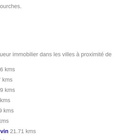
-Fourches.
ueur immobilier dans les villes à proximité de
6 kms
7 kms
9 kms
 kms
9 kms
kms
evin
21.71 kms