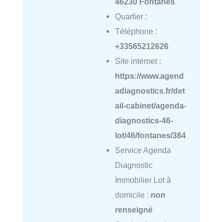
46230 Fontanes
Quartier :
Téléphone :
+33565212626
Site internet :
https://www.agend
adiagnostics.fr/det
ail-cabinet/agenda-
diagnostics-46-
lot/46/fontanes/384
Service Agenda
Diagnostic
Immobilier Lot à
domicile :
non
renseigné