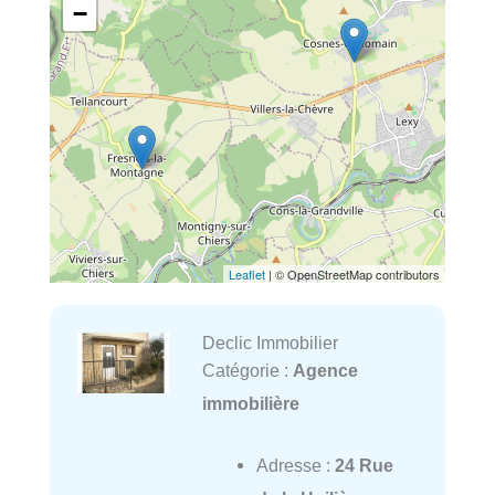
−
Leaflet
| © OpenStreetMap contributors
Declic Immobilier
Catégorie :
Agence
immobilière
Adresse :
24 Rue