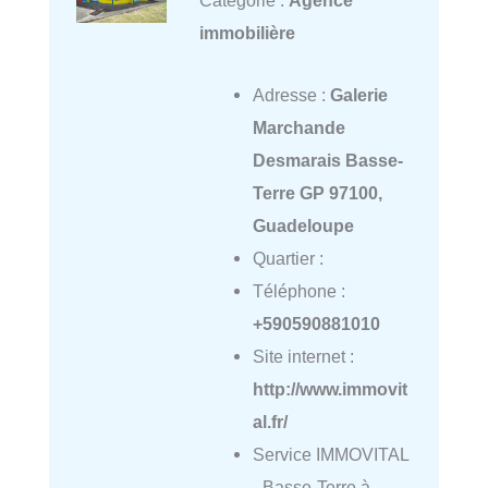
Catégorie :
Agence
immobilière
Adresse :
Galerie
Marchande
Desmarais Basse-
Terre GP 97100,
Guadeloupe
Quartier :
Téléphone :
+590590881010
Site internet :
http://www.immovit
al.fr/
Service IMMOVITAL
- Basse-Terre à