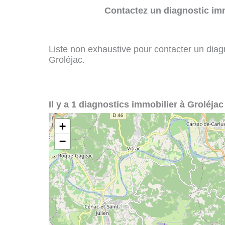
Contactez un diagnostic imm
Liste non exhaustive pour contacter un diagno
Groléjac.
Il y a 1 diagnostics immobilier à Groléjac 
+
−