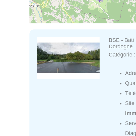
BSE - Bâti 
Dordogne
Catégorie 
Adr
Quar
Tél
Site
immo
Serv
Diag