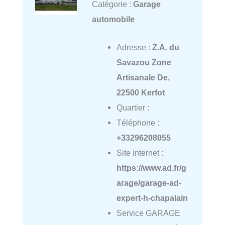
Catégorie :
Garage
automobile
Adresse :
Z.A. du
Savazou Zone
Artisanale De,
22500 Kerfot
Quartier :
Téléphone :
+33296208055
Site internet :
https://www.ad.fr/g
arage/garage-ad-
expert-h-chapalain
Service GARAGE