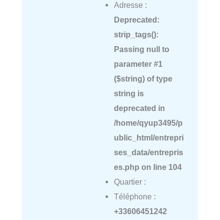
Adresse :
Deprecated
:
strip_tags():
Passing null to
parameter #1
($string) of type
string is
deprecated in
/home/qyup3495/p
ublic_html/entrepri
ses_data/entrepris
es.php
on line
104
Quartier :
Téléphone :
+33606451242