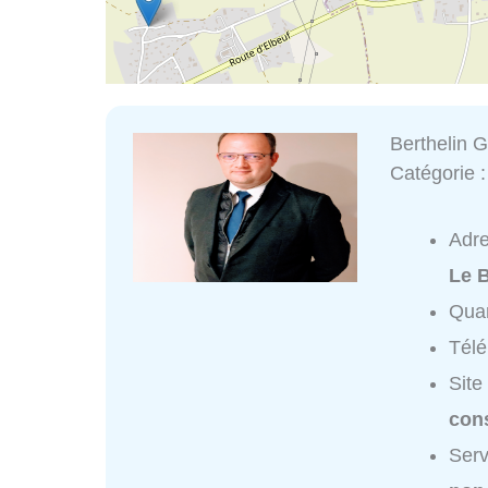
Berthelin 
Catégorie 
Adr
Le 
Quar
Tél
Site
cons
Serv