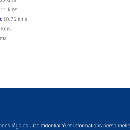
63 kms
.01 kms
t
18.76 kms
 kms
kms
ions légales
-
Confidentialité et Informations personnell