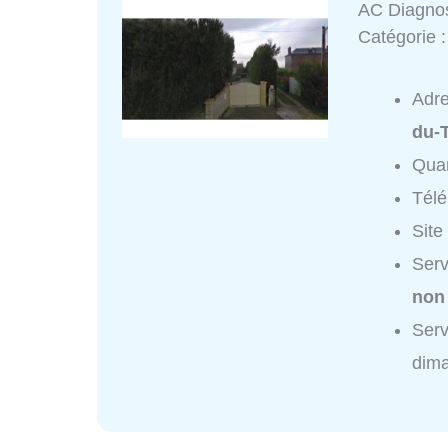
AC Diagnos
Catégorie 
Adr
du-T
Quar
Tél
Site
Serv
non
Serv
dim