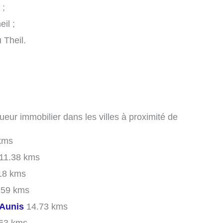
 ;
il ;
u Theil.
ueur immobilier dans les villes à proximité de
kms
11.38 kms
18 kms
.59 kms
'Aunis
14.73 kms