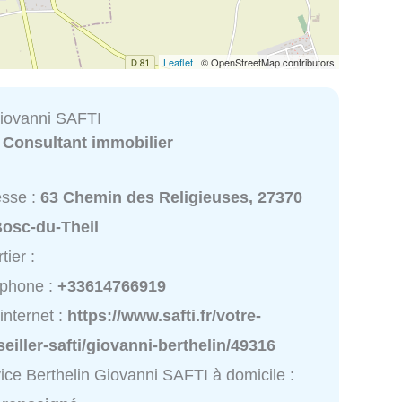
Leaflet
| © OpenStreetMap contributors
Giovanni SAFTI
:
Consultant immobilier
esse :
63 Chemin des Religieuses, 27370
Bosc-du-Theil
tier :
éphone :
+33614766919
 internet :
https://www.safti.fr/votre-
eiller-safti/giovanni-berthelin/49316
ice Berthelin Giovanni SAFTI à domicile :