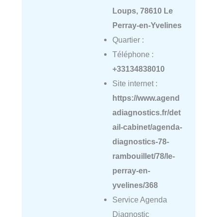
Loups, 78610 Le
Perray-en-Yvelines
Quartier :
Téléphone :
+33134838010
Site internet :
https://www.agend
adiagnostics.fr/det
ail-cabinet/agenda-
diagnostics-78-
rambouillet/78/le-
perray-en-
yvelines/368
Service Agenda
Diagnostic