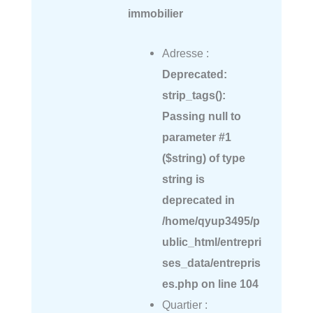
immobilier
Adresse :
Deprecated
:
strip_tags():
Passing null to
parameter #1
($string) of type
string is
deprecated in
/home/qyup3495/p
ublic_html/entrepri
ses_data/entrepris
es.php
on line
104
Quartier :