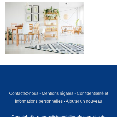
Contactez-nous
-
Mentions légales
-
Confidentialité et
Informations personnelles
-
Ajouter un nouveau
Copyright © - diagnosticimmobilierinfo.com, site de