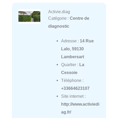
Activie.diag
Catégorie :
Centre de
diagnostic
Adresse :
14 Rue
Lalo, 59130
Lambersart
Quartier :
La
Cessoie
Téléphone :
+33664623107
Site internet :
http://www.activiedi
ag.fr/