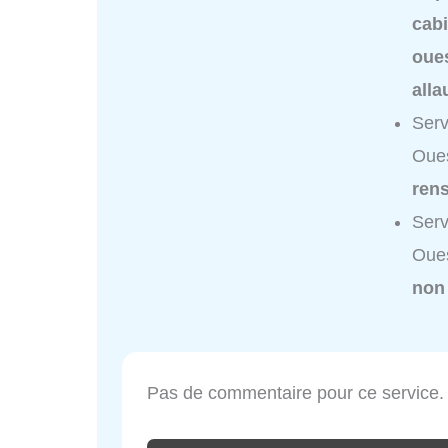
cabi
oue
alla
Serv
Oues
ren
Serv
Oues
non
Pas de commentaire pour ce service.