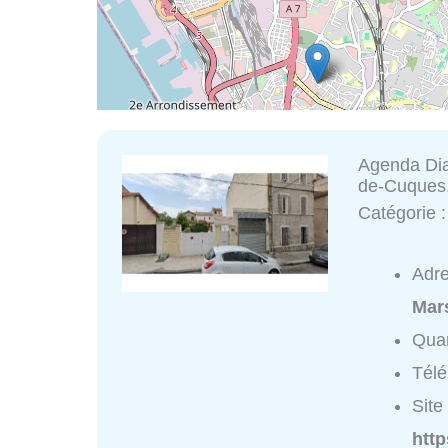
Agenda Dia
de-Cuques,
Catégorie 
Adr
Mars
Quar
Tél
Site 
http