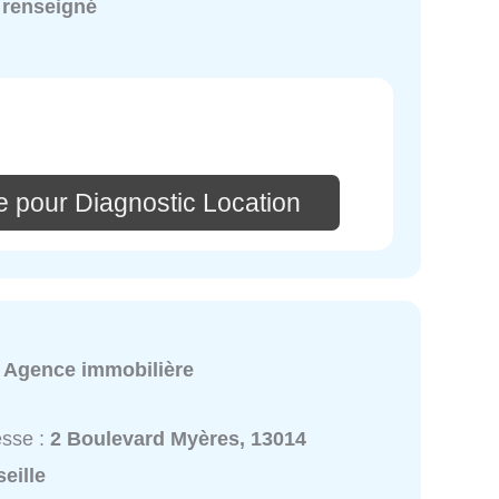
 renseigné
e pour Diagnostic Location
:
Agence immobilière
esse :
2 Boulevard Myères, 13014
eille