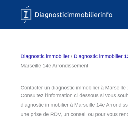
Aller
au
contenu
Diagnostic immobilier
/
Diagnostic immobilier 
Marseille 14e Arrondissement
Contacter un diagnostic immobilier à Marseill
Consultez l’information ci-dessous si vous sou
diagnostic immobilier à Marseille 14e Arrondi
une prise de RDV, un conseil ou pour vous ren