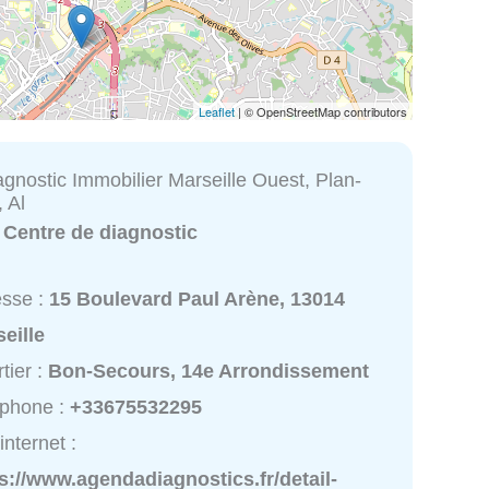
Leaflet
| © OpenStreetMap contributors
gnostic Immobilier Marseille Ouest, Plan-
 Al
:
Centre de diagnostic
esse :
15 Boulevard Paul Arène, 13014
eille
tier :
Bon-Secours, 14e Arrondissement
éphone :
+33675532295
internet :
s://www.agendadiagnostics.fr/detail-