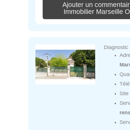
Ajouter un commentair
Immobilier Marseille 
Diagnostic
Adr
Mars
Quar
Tél
Site
Serv
ren
Serv