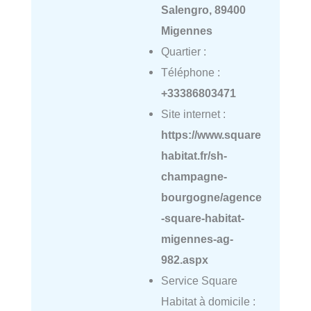
Salengro, 89400
Migennes
Quartier :
Téléphone :
+33386803471
Site internet :
https://www.square
habitat.fr/sh-
champagne-
bourgogne/agence
-square-habitat-
migennes-ag-
982.aspx
Service Square
Habitat à domicile :