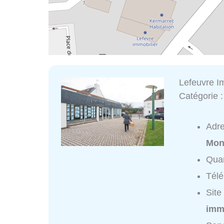
Lefeuvre I
Catégorie 
Adr
Mon
Quar
Tél
Site
imm