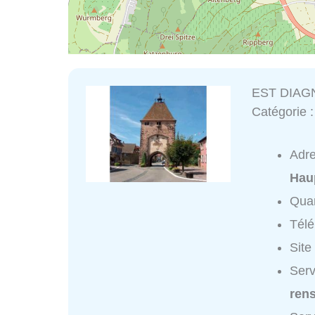
EST DIAG
Catégorie 
Adr
Hau
Quar
Tél
Site
Ser
ren