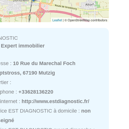
Leaflet
| © OpenStreetMap contributors
NOSTIC
:
Expert immobilier
esse :
10 Rue du Marechal Foch
ptstross, 67190 Mutzig
tier :
éphone :
+33628136220
 internet :
http://www.estdiagnostic.fr/
vice EST DIAGNOSTIC à domicile :
non
seigné