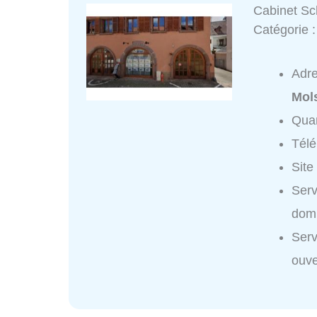
Cabinet Sc
Catégorie 
Adr
Mol
Quar
Tél
Site
Serv
domi
Serv
ouve