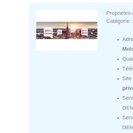
Proprietes
Catégorie 
Adr
Mol
Quar
Tél
Site
pri
Serv
DEM
Serv
DEM