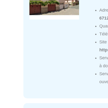
Adr
671
Quar
Tél
Site 
http
Serv
à do
Serv
ouve