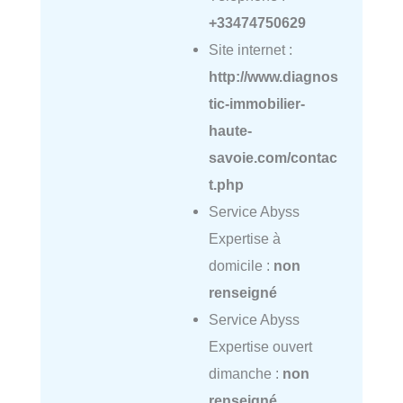
+33474750629
Site internet :
http://www.diagnos
tic-immobilier-
haute-
savoie.com/contac
t.php
Service Abyss
Expertise à
domicile :
non
renseigné
Service Abyss
Expertise ouvert
dimanche :
non
renseigné