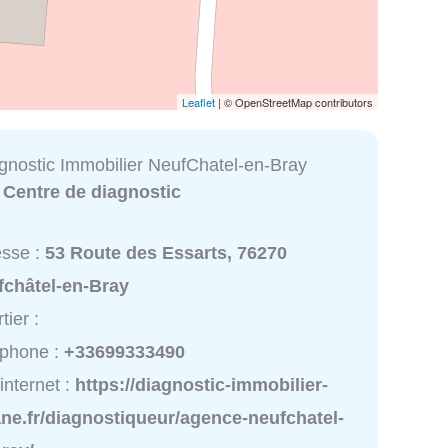
Leaflet
| © OpenStreetMap contributors
agnostic Immobilier NeufChatel-en-Bray
:
Centre de diagnostic
esse :
53 Route des Essarts, 76270
fchâtel-en-Bray
tier :
éphone :
+33699333490
 internet :
https://diagnostic-immobilier-
ane.fr/diagnostiqueur/agence-neufchatel-