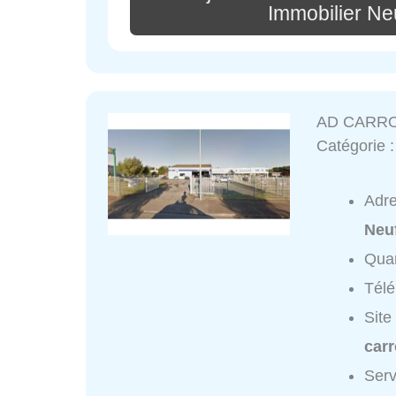
Immobilier Ne
AD CARRO
Catégorie 
Adr
Neu
Quar
Tél
Site
carr
Ser