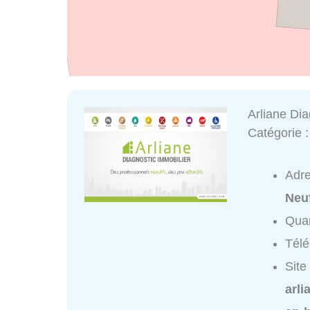
Arliane Di
Catégorie 
Adr
Neu
Quar
Tél
Site
arli