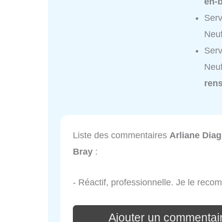
en-b
Serv
Neuf
Serv
Neuf
ren
Liste des commentaires
Arliane Diag
Bray
:
- Réactif, professionnelle. Je le rec
Ajouter un commentair