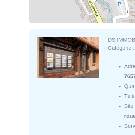
DS IMMOB
Catégorie 
Adr
7657
Quar
Tél
Site
roue
Serv