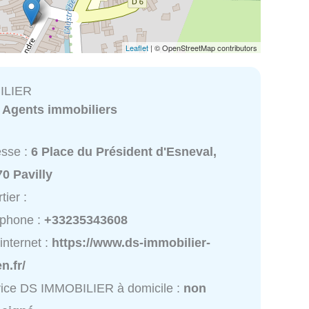
Leaflet
| © OpenStreetMap contributors
ILIER
:
Agents immobiliers
esse :
6 Place du Président d'Esneval,
0 Pavilly
tier :
éphone :
+33235343608
 internet :
https://www.ds-immobilier-
n.fr/
ice DS IMMOBILIER à domicile :
non