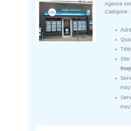
Agence im
Catégorie 
Adr
Quar
Tél
Site
hoq
Serv
PAVI
Serv
PAV