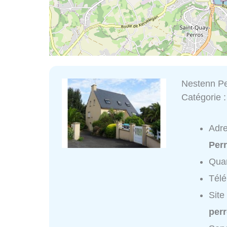
Nestenn Pe
Catégorie 
Adr
Per
Quar
Tél
Site
per