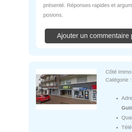
présenté. Réponses rapides et argu
posions.
Ajouter un commentaire 
Côté Immo
Catégorie 
Adr
Gui
Quar
Tél