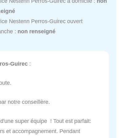
ice Nestenn Perros-Guirec à domicile :
non
seigné
ice Nestenn Perros-Guirec ouvert
anche :
non renseigné
ros-Guirec
:
oute.
r notre conseillère.
 d'une super équipe ! Tout est parfait:
iers et accompagnement. Pendant