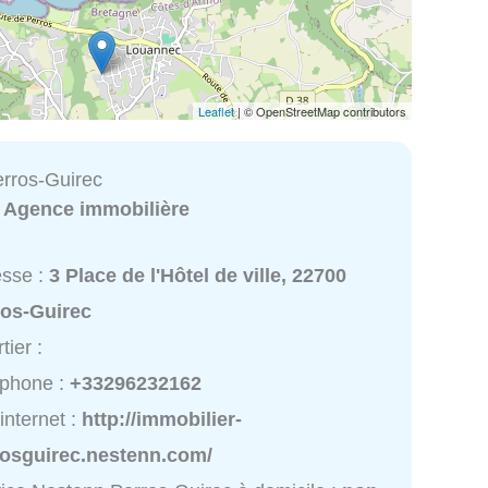
Leaflet
| © OpenStreetMap contributors
rros-Guirec
:
Agence immobilière
esse :
3 Place de l'Hôtel de ville, 22700
ros-Guirec
tier :
éphone :
+33296232162
 internet :
http://immobilier-
rosguirec.nestenn.com/