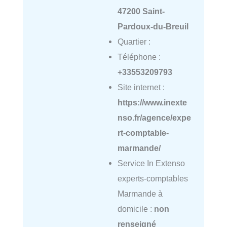
47200 Saint-
Pardoux-du-Breuil
Quartier :
Téléphone :
+33553209793
Site internet :
https://www.inexte
nso.fr/agence/expe
rt-comptable-
marmande/
Service In Extenso
experts-comptables
Marmande à
domicile :
non
renseigné