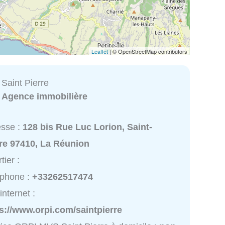
Leaflet
| © OpenStreetMap contributors
aint Pierre
:
Agence immobilière
esse :
128 bis Rue Luc Lorion, Saint-
re 97410, La Réunion
tier :
éphone :
+33262517474
internet :
s://www.orpi.com/saintpierre