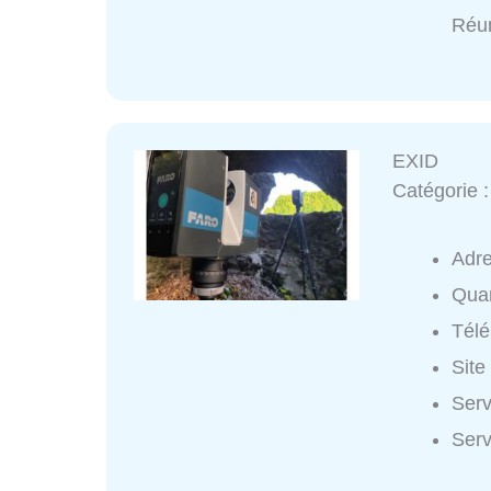
Réun
EXID
Catégorie 
Adr
Quar
Tél
Site
Serv
Serv