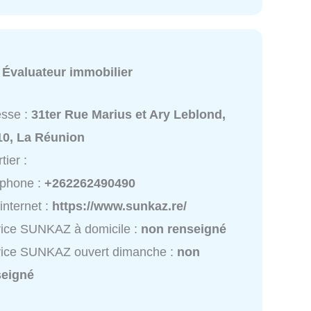
:
Évaluateur immobilier
esse :
31ter Rue Marius et Ary Leblond,
10, La Réunion
tier :
éphone :
+262262490490
 internet :
https://www.sunkaz.re/
ice SUNKAZ à domicile :
non renseigné
vice SUNKAZ ouvert dimanche :
non
seigné