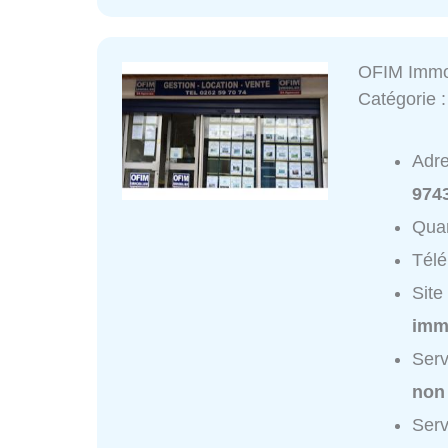
OFIM Immo
Catégorie 
Adr
974
Quar
Tél
Site
imm
Serv
non
Serv