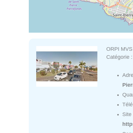
ORPI MVS S
Catégorie 
Adr
Pier
Quar
Tél
Site 
http