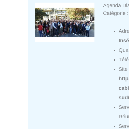
Agenda Dia
Catégorie 
Adr
Ins
Quar
Tél
Site 
http
cabi
sud/
Serv
Réun
Serv