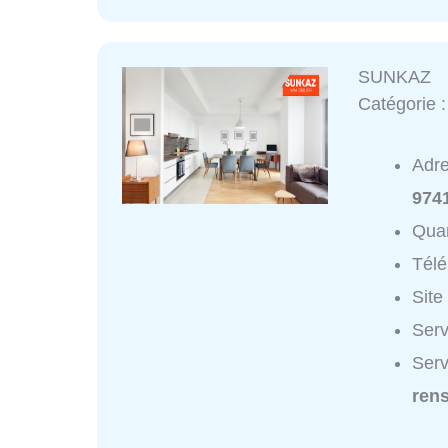
SUNKAZ
Catégorie 
Adr
974
Quar
Tél
Site
Serv
Ser
ren