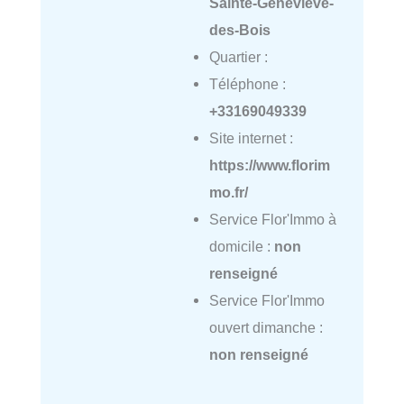
Sainte-Geneviève-
des-Bois
Quartier :
Téléphone :
+33169049339
Site internet :
https://www.florim
mo.fr/
Service Flor'Immo à
domicile :
non
renseigné
Service Flor'Immo
ouvert dimanche :
non renseigné