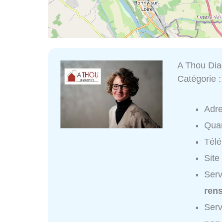
A Thou Dia
Catégorie 
Adr
Quar
Tél
Site
Serv
ren
Serv