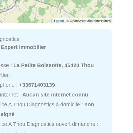
Leaflet
| © OpenStreetMap contributors
gnostics
:
Expert immobilier
esse :
La Petite Boissotte, 45420 Thou
tier :
éphone :
+33671403139
 internet :
Aucun site internet connu
ice A Thou Diagnostics à domicile :
non
seigné
ice A Thou Diagnostics ouvert dimanche :