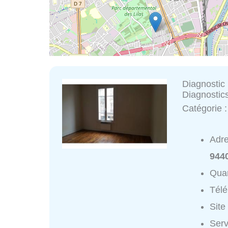
Diagnostic
Diagnostic
Catégorie 
Adr
9440
Quar
Tél
Site
Serv