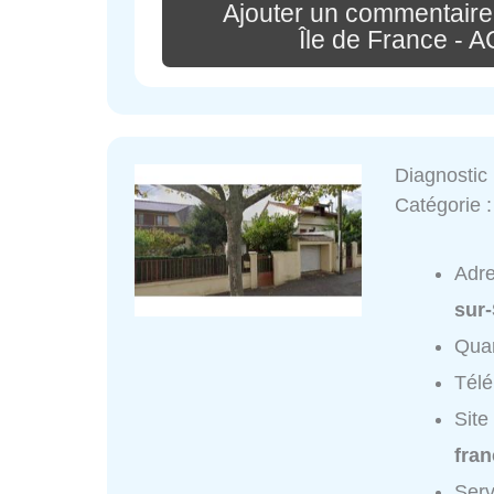
Ajouter un commentaire
Île de France -
Diagnostic
Catégorie 
Adr
sur
Quar
Tél
Site
fra
Serv