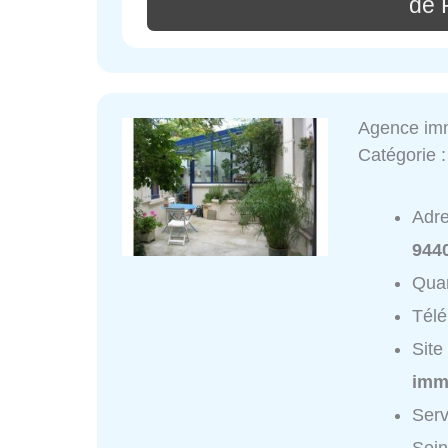
de 
Agence imm
Catégorie 
Adr
9440
Quar
Tél
Site
immo
Serv