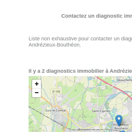
Contactez un diagnostic imm
Liste non exhaustive pour contacter un diagno
Andrézieux-Bouthéon.
Il y a 2 diagnostics immobilier à Andréz
+
−