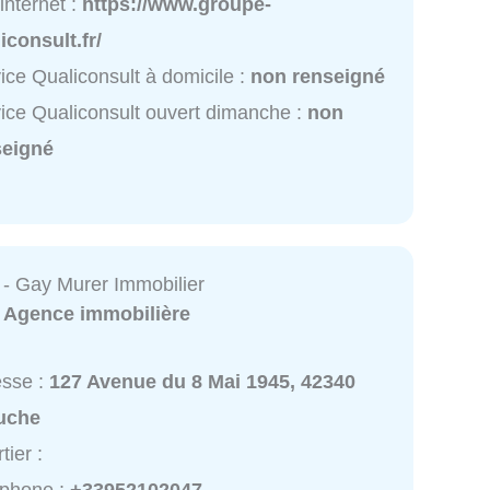
 internet :
https://www.groupe-
iconsult.fr/
ice Qualiconsult à domicile :
non renseigné
ice Qualiconsult ouvert dimanche :
non
seigné
 - Gay Murer Immobilier
:
Agence immobilière
esse :
127 Avenue du 8 Mai 1945, 42340
uche
tier :
éphone :
+33952102047