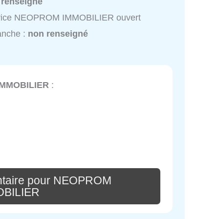
 renseigné
vice NEOPROM IMMOBILIER ouvert
anche :
non renseigné
MMOBILIER
:
ntaire pour NEOPROM
OBILIER