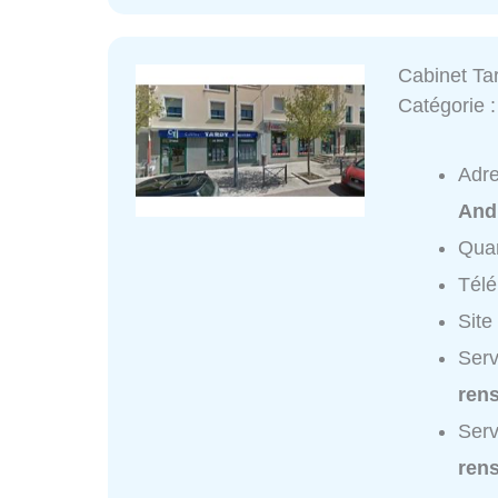
Cabinet Ta
Catégorie 
Adr
And
Quar
Tél
Site
Serv
ren
Serv
ren