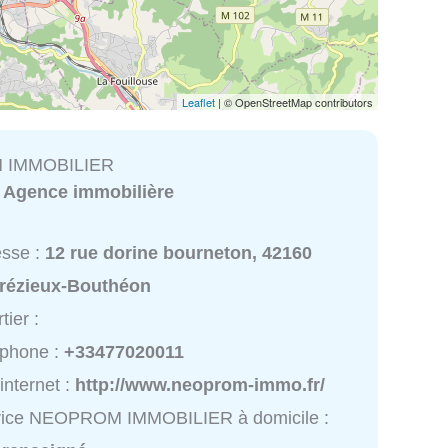
Leaflet
| © OpenStreetMap contributors
 IMMOBILIER
:
Agence immobilière
esse :
12 rue dorine bourneton, 42160
rézieux-Bouthéon
tier :
éphone :
+33477020011
 internet :
http://www.neoprom-immo.fr/
vice NEOPROM IMMOBILIER à domicile :