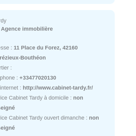
rdy
:
Agence immobilière
esse :
11 Place du Forez, 42160
rézieux-Bouthéon
tier :
éphone :
+33477020130
 internet :
http://www.cabinet-tardy.fr/
ice Cabinet Tardy à domicile :
non
seigné
ice Cabinet Tardy ouvert dimanche :
non
seigné