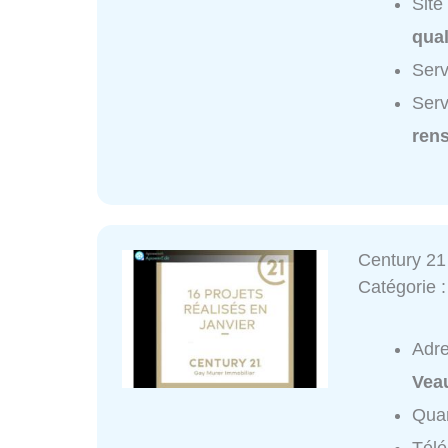
Site
qual
Serv
Serv
ren
Century 21
Catégorie 
Adr
Vea
Quar
Tél