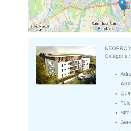
NEOPROM
Catégorie 
Adr
And
Quar
Tél
Site
Ser