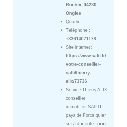
Rocher, 04230
Ongles
Quartier :
Téléphone :
+33614071178
Site internet :
https://www.safti.fr/
votre-conseiller-
safti/thierry-
alix/73736
Service Thierry ALIX
conseiller
immobilier SAFTI
pays de Forcalquier
sur à domicile :
non