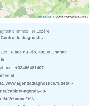
Leaflet
| © OpenStreetMap contributors
gnostic Immobilier Lozère
:
Centre de diagnostic
esse :
Place du Plo, 48230 Chanac
tier :
éphone :
+33466481407
internet :
s://www.agendadiagnostics.fr/detail-
inet/cabinet-agenda-48-
ere/48/chanac/396