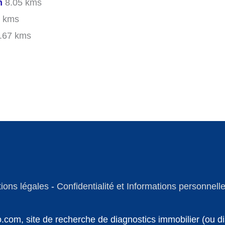
m
8.05 kms
 kms
.67 kms
ions légales
-
Confidentialité et Informations personnell
fo.com, site de recherche de diagnostics immobilier (ou