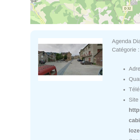
Agenda Dia
Catégorie 
Adr
Quar
Tél
Site 
http
cab
loz