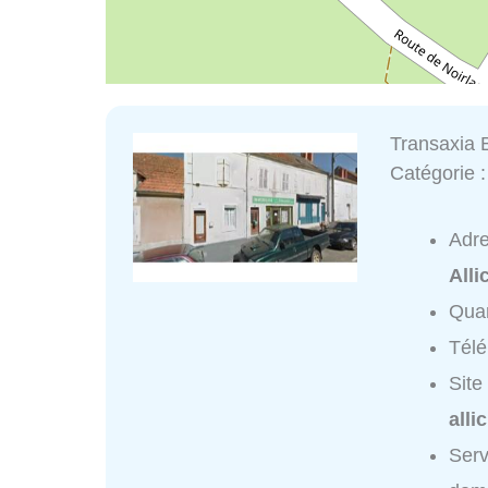
Transaxi
Catégorie 
Adr
All
Quar
Tél
Site
alli
Ser