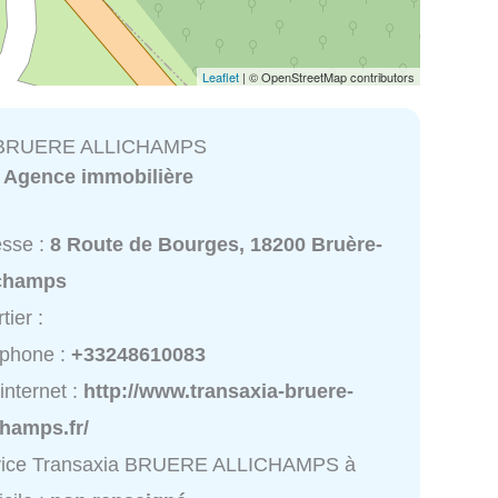
Leaflet
| © OpenStreetMap contributors
a BRUERE ALLICHAMPS
:
Agence immobilière
esse :
8 Route de Bourges, 18200 Bruère-
ichamps
tier :
éphone :
+33248610083
 internet :
http://www.transaxia-bruere-
champs.fr/
vice Transaxia BRUERE ALLICHAMPS à