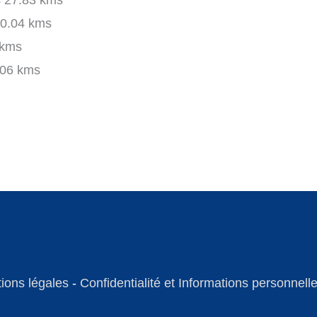
s
27.83 kms
0.04 kms
 kms
06 kms
ions légales
-
Confidentialité et Informations personnell