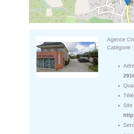
Agence Cro
Catégorie 
Adr
291
Quar
Tél
Site 
htt
Serv