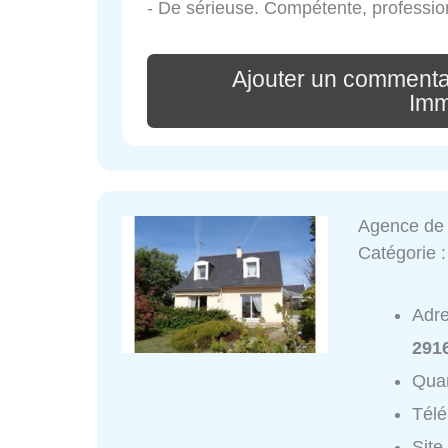
- De sérieuse. Compétente, professio
Ajouter un commenta
Imm
Agence de l
Catégorie 
Adr
291
Quar
Tél
Site 