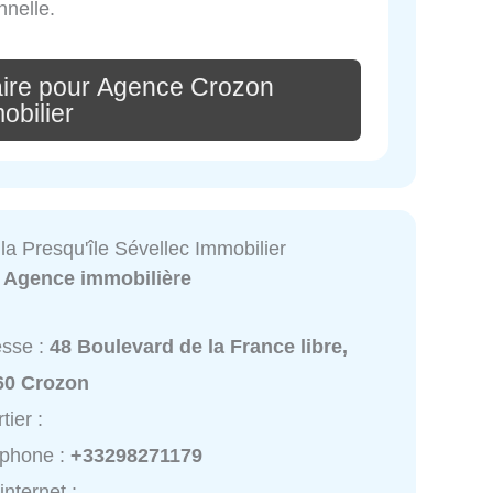
nnelle.
ire pour Agence Crozon
obilier
a Presqu'île Sévellec Immobilier
:
Agence immobilière
esse :
48 Boulevard de la France libre,
60 Crozon
tier :
éphone :
+33298271179
internet :