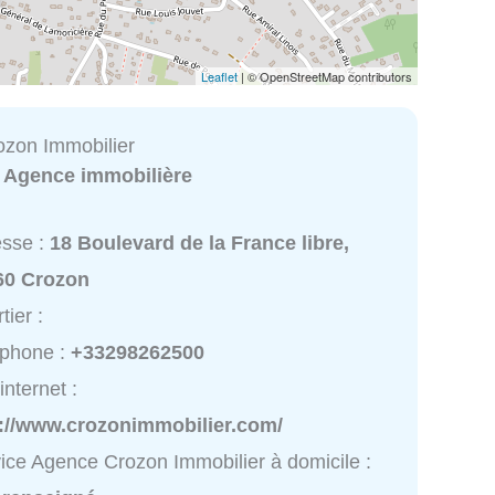
Leaflet
| © OpenStreetMap contributors
zon Immobilier
:
Agence immobilière
esse :
18 Boulevard de la France libre,
60 Crozon
tier :
éphone :
+33298262500
internet :
p://www.crozonimmobilier.com/
ice Agence Crozon Immobilier à domicile :