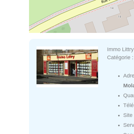
Immo Littry
Catégorie 
Adr
Mola
Quar
Tél
Site
Serv