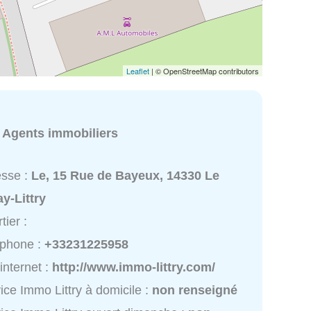
Leaflet
| © OpenStreetMap contributors
:
Agents immobiliers
esse :
Le, 15 Rue de Bayeux, 14330 Le
y-Littry
tier :
éphone :
+33231225958
 internet :
http://www.immo-littry.com/
ice Immo Littry à domicile :
non renseigné