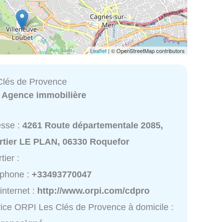
Leaflet
| © OpenStreetMap contributors
Clés de Provence
:
Agence immobilière
esse :
4261 Route départementale 2085,
rtier LE PLAN, 06330 Roquefor
tier :
éphone :
+33493770047
 internet :
http://www.orpi.com/cdpro
ice ORPI Les Clés de Provence à domicile :