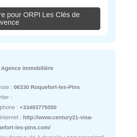
re pour ORPI Les Clés de
ovence
:
Agence immobilière
esse :
06330 Roquefort-les-Pins
tier :
éphone :
+33493775050
 internet :
http://www.century21-visa-
efort-les-pins.com/