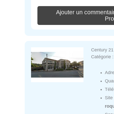
Ajouter un commentai
Pr
Century 21
Catégorie 
Adr
Quar
Tél
Site
roqu