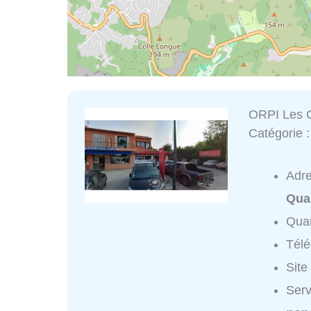
ORPI Les 
Catégorie 
Adr
Qua
Quar
Tél
Site
Serv