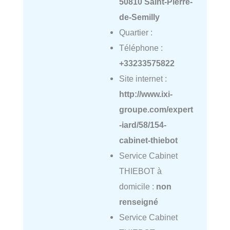
50810 Saint-Pierre-
de-Semilly
Quartier :
Téléphone :
+33233575822
Site internet :
http://www.ixi-
groupe.com/expert
-iard/58/154-
cabinet-thiebot
Service Cabinet
THIEBOT à
domicile :
non
renseigné
Service Cabinet